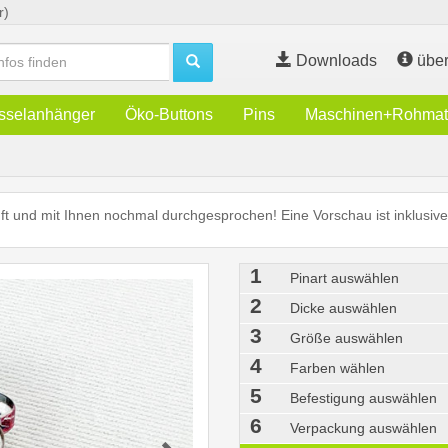
r)
Downloads
über
sselanhänger
Öko-Buttons
Pins
Maschinen+Rohmate
rüft und mit Ihnen nochmal durchgesprochen! Eine Vorschau ist inklusive
1
Pinart auswählen
2
Dicke auswählen
3
Größe auswählen
4
Farben wählen
5
Befestigung auswählen
6
Verpackung auswählen