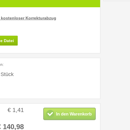
kostenloser Korrekturabzug
e Datei
en
:
Stück
€ 1,41
In den Warenkorb
€ 140,98