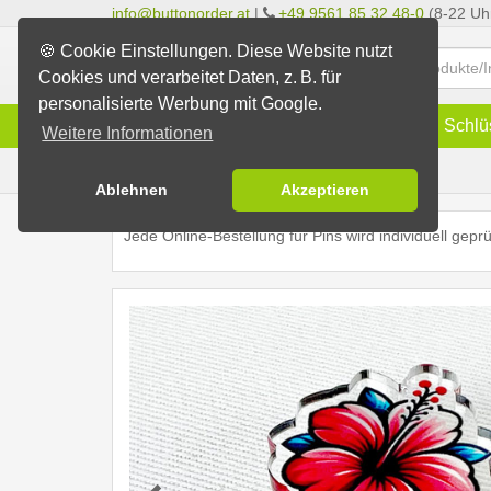
info@buttonorder.at
|
+49 9561 85 32 48-0
(8-22 Uh
🍪 Cookie Einstellungen. Diese Website nutzt
Cookies und verarbeitet Daten, z. B. für
personalisierte Werbung mit Google.
Infos
Buttons
Magnete
Schlü
Weitere Informationen
Pin-Konfigurator
Ablehnen
Akzeptieren
Jede Online-Bestellung für Pins wird individuell gep