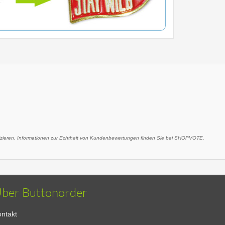
eren. Informationen zur Echtheit von Kundenbewertungen finden Sie bei SHOPVOTE.
ber Buttonorder
ntakt