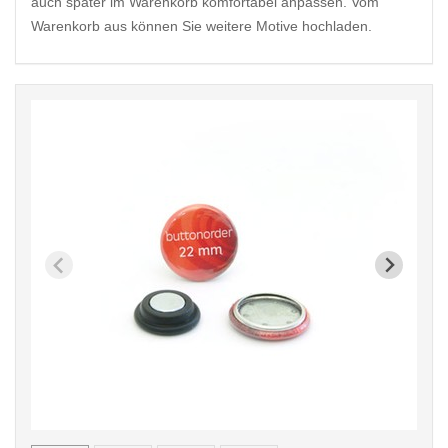
auch später im Warenkorb komfortabel anpassen. Vom
Warenkorb aus können Sie weitere Motive hochladen.
< /picture>
< /pi