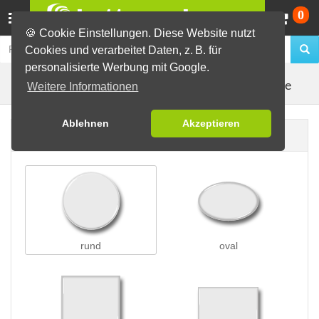
Wa
0
🍪 Cookie Einstellungen. Diese Website nutzt
Cookies und verarbeitet Daten, z. B. für
personalisierte Werbung mit Google.
Kleidungsmagnete
Buttons erstellen
Magnetbuttons
Weitere Informationen
Ablehnen
Akzeptieren
Buttonform
rund
oval