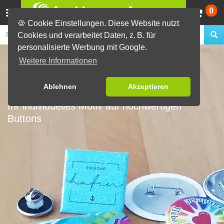
Wa
0
🍪 Cookie Einstellungen. Diese Website nutzt
Cookies und verarbeitet Daten, z. B. für
personalisierte Werbung mit Google.
BUTTONS ONLINE
Weitere Informationen
BESTELLEN
Ablehnen
Akzeptieren
Ihr individuelles Motiv auf hochwertigen
Buttons