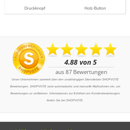
Druckknopf
Holz-Button
Glänzend
Matt
Unser Unternehmen sammelt über den unabhängigen Dienstleister SHOPVOTE
Bewertungen. SHOPVOTE setzt automatische und manuelle Maßnahmen ein, um
Bewertungen zu verifizieren. Informationen zur Echtheit von Kundenbewertungen
finden Sie bei SHOPVOTE.
Metallic
Glitzer-Button