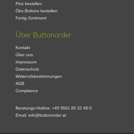
Pins bestellen
Öko-Buttons bestellen
Fertig-Sortiment
Fluoreszierend
Polybeutel
Über Buttonorder
Kontakt
Über uns
Impressum
Datenschutz
Widerrufsbestimmungen
Euroloch-Aufhänger
Visitenkarte
AGB
Compliance
Beratungs-Hotline:
+49 9561 85 32 48-0
Email:
info@buttonorder.at
Postkarte
Box