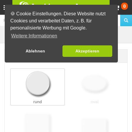
Wa
0
🍪 Cookie Einstellungen. Diese Website nutzt
Cookies und verarbeitet Daten, z. B. für
personalisierte Werbung mit Google.
Flaschenöffnerbuttons
Buttons erstellen
Weitere Informationen
Ablehnen
Akzeptieren
Buttonform
rund
oval