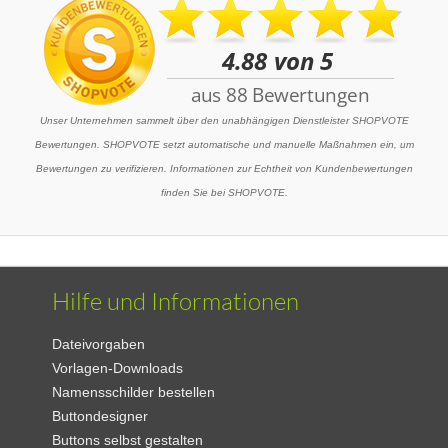
Unser Unternehmen sammelt über den unabhängigen Dienstleister SHOPVOTE
Bewertungen. SHOPVOTE setzt automatische und manuelle Maßnahmen ein, um
Bewertungen zu verifizieren. Informationen zur Echtheit von Kundenbewertungen
finden Sie bei SHOPVOTE.
Hilfe und Informationen
Dateivorgaben
Vorlagen-Downloads
Namensschilder bestellen
Buttondesigner
Buttons selbst gestalten