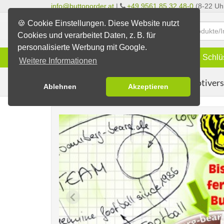
info@buttonorder.at
|
+49 9561 85 32 48-0
(8-22 Uh
🍪 Cookie Einstellungen. Diese Website nutzt
Cookies und verarbeitet Daten, z. B. für
personalisierte Werbung mit Google.
Infos
Buttons
Magnete
Schlü
Weitere Informationen
Motivers
Buttons erstellen
Grafischer Service
Ablehnen
Akzeptieren