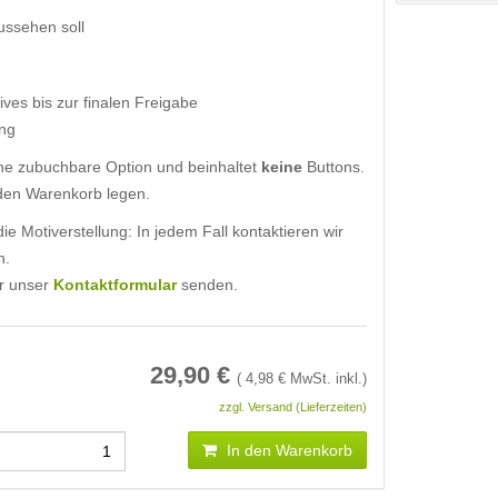
ussehen soll
ves bis zur finalen Freigabe
ng
eine zubuchbare Option und beinhaltet
keine
Buttons.
den Warenkorb legen.
ie Motiverstellung: In jedem Fall kontaktieren wir
n.
r unser
Kontaktformular
senden.
29,90
€
(
4,98
€ MwSt. inkl.)
zzgl. Versand (Lieferzeiten)
In den Warenkorb