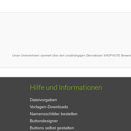
Unser Unternehmen sammelt über den unabhängigen Dienstleister SHOPVOTE Bewertu
Hilfe und Informationen
Dateivorgaben
Vorlagen-Downloads
Namensschilder bestellen
Buttondesigner
Buttons selbst gestalten