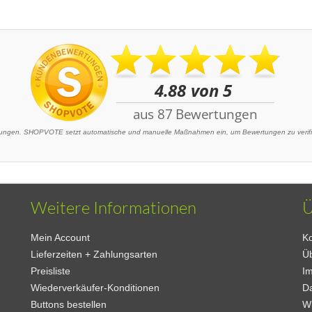
ngen. SHOPVOTE setzt automatische und manuelle Maßnahmen ein, um Bewertungen zu verifizi
Weitere Informationen
Ü
Mein Account
Ko
Lieferzeiten + Zahlungsarten
Ü
Preisliste
I
Wiederverkäufer-Konditionen
D
Buttons bestellen
W