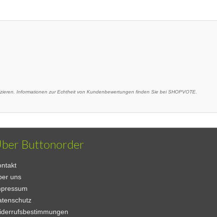
eren. Informationen zur Echtheit von Kundenbewertungen finden Sie bei SHOPVOTE.
ber Buttonorder
ntakt
ber uns
mpressum
atenschutz
iderrufsbestimmungen