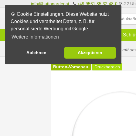
info@buttonorder.at
|
+49 9561 85 32 48-0
(8-22 Uh
🍪 Cookie Einstellungen. Diese Website nutzt
Cookies und verarbeitet Daten, z. B. für
personalisierte Werbung mit Google.
Infos
Buttons
Magnete
Schlü
Weitere Informationen
Buttons selbst gestalten
- mit un
Ablehnen
Akzeptieren
Button-Vorschau
Druckbereich