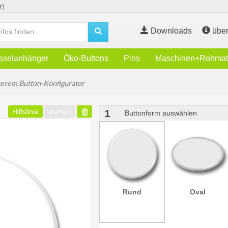
r)
Downloads
über
sselanhänger
Öko-Buttons
Pins
Maschinen+Rohmate
serem Button-Konfigurator
Hilfslinie
drehen
1
Buttonform auswählen
Rund
Oval