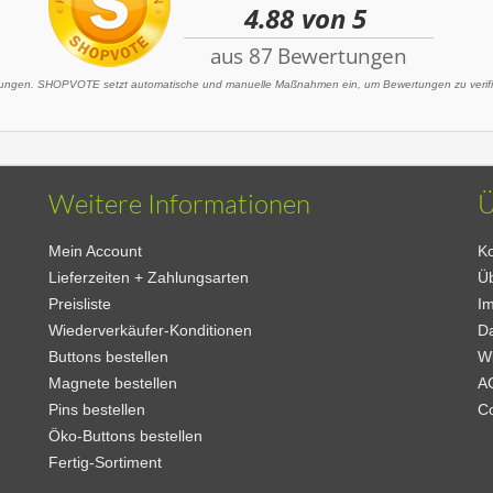
ngen. SHOPVOTE setzt automatische und manuelle Maßnahmen ein, um Bewertungen zu verifizi
Weitere Informationen
Ü
Mein Account
Ko
Lieferzeiten + Zahlungsarten
Ü
Preisliste
I
Wiederverkäufer-Konditionen
D
Buttons bestellen
W
Magnete bestellen
A
Pins bestellen
C
Öko-Buttons bestellen
Fertig-Sortiment