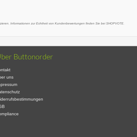
eren. Informationen zur Echtheit von Kundenbewertungen finden Sie bei SHOPVOTE.
ber Buttonorder
ntakt
ber uns
mpressum
atenschutz
iderrufsbestimmungen
GB
ompliance