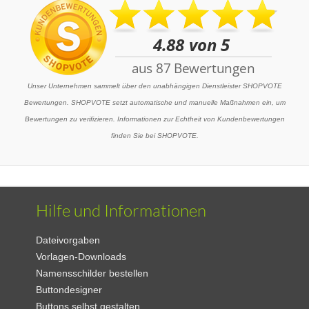
Unser Unternehmen sammelt über den unabhängigen Dienstleister SHOPVOTE
Bewertungen. SHOPVOTE setzt automatische und manuelle Maßnahmen ein, um
Bewertungen zu verifizieren. Informationen zur Echtheit von Kundenbewertungen
finden Sie bei SHOPVOTE.
Hilfe und Informationen
Dateivorgaben
Vorlagen-Downloads
Namensschilder bestellen
Buttondesigner
Buttons selbst gestalten