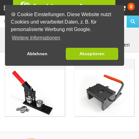
Wa
0
🍪 Cookie Einstellungen. Diese Website nutzt
Cookies und verarbeitet Daten, z. B. für
personalisierte Werbung mit Google.
Buttons selber machen
Weitere Informationen
Buttonmaschinen und Handstanzen
Ablehnen
Akzeptieren
Buttonmaschinen
Handstanzen