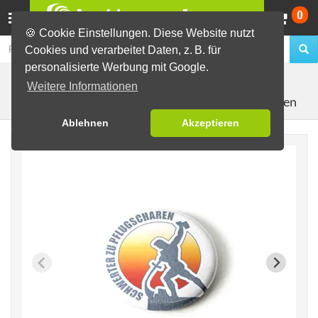
Wa
0
🍪 Cookie Einstellungen. Diese Website nutzt
Cookies und verarbeitet Daten, z. B. für
personalisierte Werbung mit Google.
Fertig-Sortiment
Buttons für den Frieden
Weitere Informationen
Schwerter zu Pflugscharen
Ablehnen
Akzeptieren