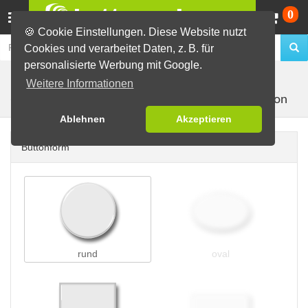
Wa
0
🍪 Cookie Einstellungen. Diese Website nutzt
Cookies und verarbeitet Daten, z. B. für
personalisierte Werbung mit Google.
Buttons erstellen
Buttons auf Karten
auf Postkarten
Weitere Informationen
mit 1 Button
(A6)
Ablehnen
Akzeptieren
Buttonform
rund
oval