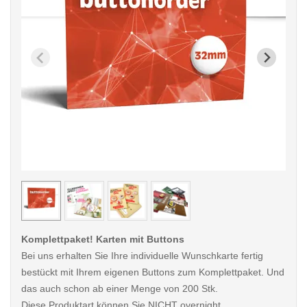
< /picture>
< /pi
Komplettpaket! Karten mit Buttons
Bei uns erhalten Sie Ihre individuelle Wunschkarte fertig
bestückt mit Ihrem eigenen Buttons zum Komplettpaket. Und
das auch schon ab einer Menge von 200 Stk.
Diese Produktart können Sie NICHT overnight