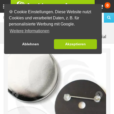
Wa
0
🍪 Cookie Einstellungen. Diese Website nutzt
Cookies und verarbeitet Daten, z. B. für
personalisierte Werbung mit Google.
Buttons selber machen
Material zur Buttonherstellung
Weitere Informationen
50mm Rohmaterial
Buttonrohlinge als Set
Ablehnen
Akzeptieren