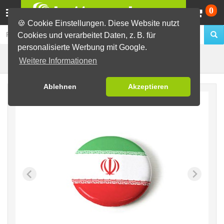
Wa
0
🍪 Cookie Einstellungen. Diese Website nutzt
Cookies und verarbeitet Daten, z. B. für
personalisierte Werbung mit Google.
Iran
Fertig-Sortiment
Flaggen
Weitere Informationen
Ablehnen
Akzeptieren