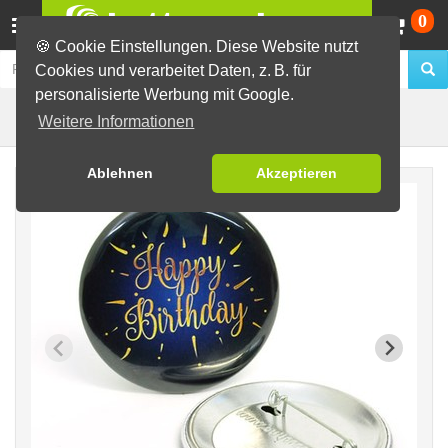
Wa
0
🍪 Cookie Einstellungen. Diese Website nutzt
Cookies und verarbeitet Daten, z. B. für
personalisierte Werbung mit Google.
Motiv Happy
Fertig-Sortiment
Geburtstage
Weitere Informationen
Ablehnen
Akzeptieren