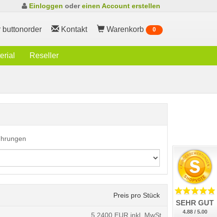
Einloggen
oder
einen Account erstellen
 buttonorder
Kontakt
Warenkorb
0
rial
Reseller
führungen
Preis pro Stück
SEHR GUT
4.88 / 5.00
5,2400
EUR inkl. MwSt.