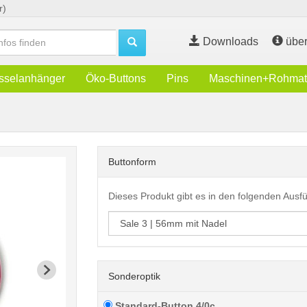
r)
Downloads
über
sselanhänger
Öko-Buttons
Pins
Maschinen+Rohmate
Buttonform
Dieses Produkt gibt es in den folgenden Aus
Sonderoptik
Standard-Button 4/0c