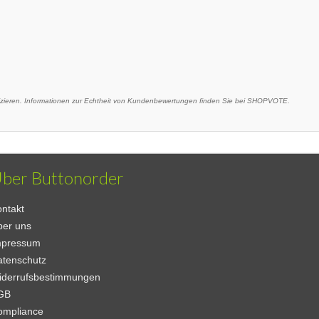
eren. Informationen zur Echtheit von Kundenbewertungen finden Sie bei SHOPVOTE.
ber Buttonorder
ntakt
ber uns
mpressum
atenschutz
iderrufsbestimmungen
GB
ompliance