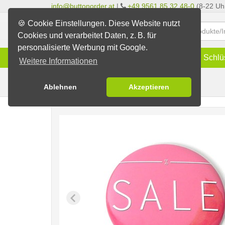
info@buttonorder.at
|
+49 9561 85 32 48-0
(8-22 Uh
🍪 Cookie Einstellungen. Diese Website nutzt
Cookies und verarbeitet Daten, z. B. für
personalisierte Werbung mit Google.
Infos
Buttons
Magnete
Schlü
Weitere Informationen
Sale 3
Fertig-Sortiment
Sale Buttons
Ablehnen
Akzeptieren