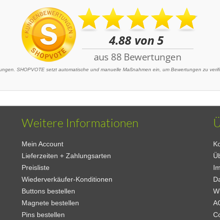
ngen. SHOPVOTE setzt automatische und manuelle Maßnahmen ein, um Bewertungen zu verifizi
Weitere Informationen
Ü
Mein Account
Ko
Lieferzeiten + Zahlungsarten
Ü
Preisliste
I
Wiederverkäufer-Konditionen
D
Buttons bestellen
W
Magnete bestellen
A
Pins bestellen
C