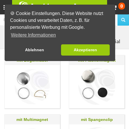
Wa
0
🍪 Cookie Einstellungen. Diese Website nutzt
Cookies und verarbeitet Daten, z. B. für
personalisierte Werbung mit Google.
Buttons selber machen
Material zur Buttonherstellung
Weitere Informationen
25mm Rohmaterial
Buttonrohlinge als Set
Ablehnen
Akzeptieren
mit Bogennadel
mit Flächenmagnet
mit Multimagnet
mit Spangenclip