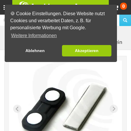
Wa
0
🍪 Cookie Einstellungen. Diese Website nutzt
Cookies und verarbeitet Daten, z. B. für
personalisierte Werbung mit Google.
Buttons selber machen
Material zur Buttonherstellung
Weitere Informationen
Doppelmagnet klein
Magnete, einzeln
Ablehnen
Akzeptieren