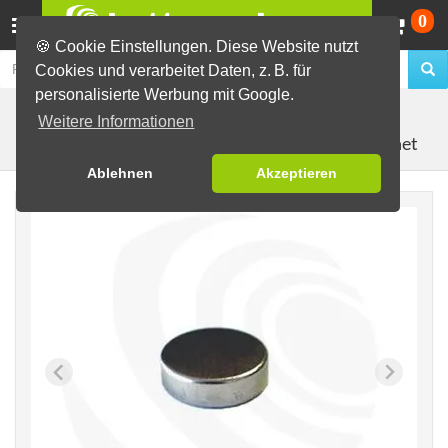
Wa
0
🍪 Cookie Einstellungen. Diese Website nutzt
Cookies und verarbeitet Daten, z. B. für
personalisierte Werbung mit Google.
Buttons selber machen
Material zur Buttonherstellung
Weitere Informationen
Kontermagnet
Magnete, einzeln
Ablehnen
Akzeptieren