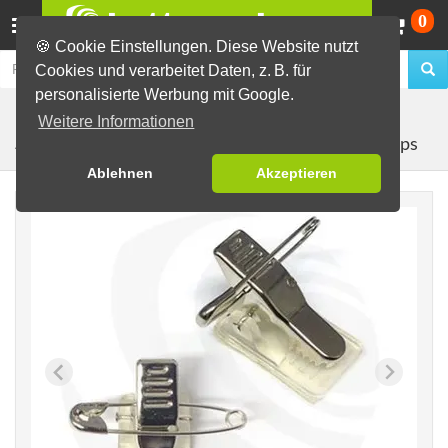
Wa
0
🍪 Cookie Einstellungen. Diese Website nutzt
Cookies und verarbeitet Daten, z. B. für
personalisierte Werbung mit Google.
Buttons selber machen
Material zur Buttonherstellung
Weitere Informationen
Nadel-Kroko-Clips
Zubehör
Clips
Ablehnen
Akzeptieren