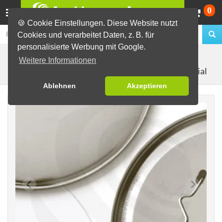
Wa
0
🍪 Cookie Einstellungen. Diese Website nutzt
Cookies und verarbeitet Daten, z. B. für
personalisierte Werbung mit Google.
Buttons selber machen
Material zur Buttonherstellung
Weitere Informationen
101mm Rohmaterial
Buttonrohlinge als Set
Ablehnen
Akzeptieren