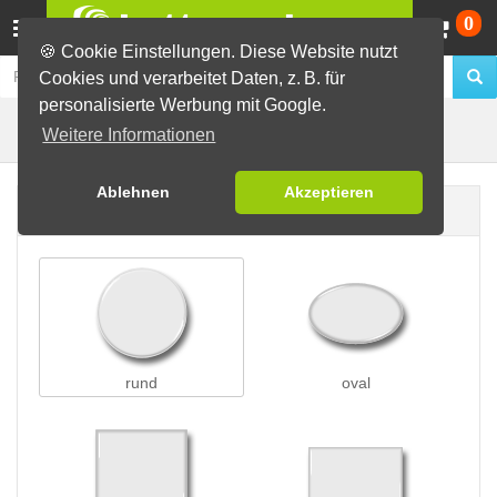
Wa
0
🍪 Cookie Einstellungen. Diese Website nutzt
Cookies und verarbeitet Daten, z. B. für
personalisierte Werbung mit Google.
Preisschleifen
Buttons erstellen
Weitere Informationen
Ablehnen
Akzeptieren
Buttonform
rund
oval