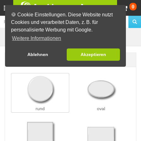
Wa
0
🍪 Cookie Einstellungen. Diese Website nutzt
Cookies und verarbeitet Daten, z. B. für
personalisierte Werbung mit Google.
Preisschleifen
Buttons erstellen
Weitere Informationen
Ablehnen
Akzeptieren
Buttonform
rund
oval