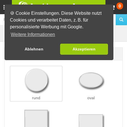
Wa
0
🍪 Cookie Einstellungen. Diese Website nutzt
Cookies und verarbeitet Daten, z. B. für
personalisierte Werbung mit Google.
Preisschleifen
Buttons erstellen
Weitere Informationen
Ablehnen
Akzeptieren
Buttonform
rund
oval