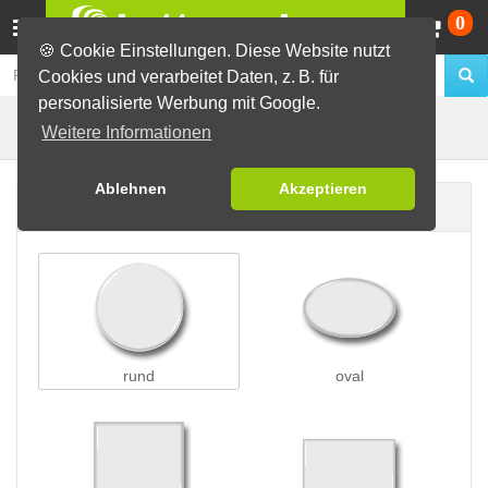
Wa
0
🍪 Cookie Einstellungen. Diese Website nutzt
Cookies und verarbeitet Daten, z. B. für
personalisierte Werbung mit Google.
Preisschleifen
Buttons erstellen
Weitere Informationen
Ablehnen
Akzeptieren
Buttonform
rund
oval