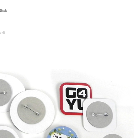
lick
elt