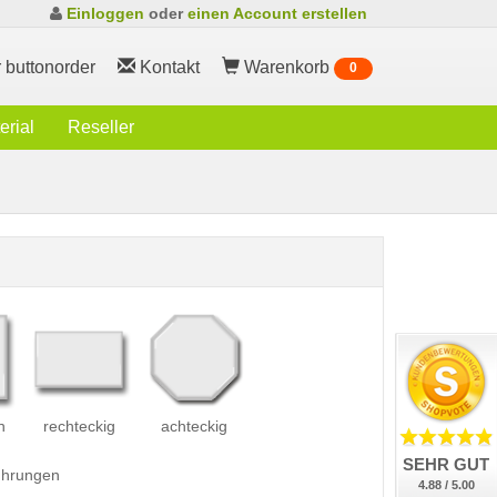
Einloggen
oder
einen Account erstellen
 buttonorder
Kontakt
Warenkorb
0
rial
Reseller
h
rechteckig
achteckig
SEHR GUT
führungen
4.88 / 5.00