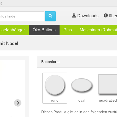
r)
Downloads
über
sselanhänger
Öko-Buttons
Pins
Maschinen+Rohmate
mit Nadel
Buttonform
rund
oval
quadratisc
Dieses Produkt gibt es in den folgenden Aus