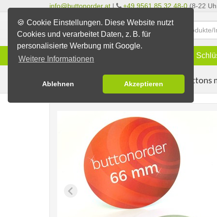
info@buttonorder.at
|
+49 9561 85 32 48-0
(8-22 Uh
🍪 Cookie Einstellungen. Diese Website nutzt
Cookies und verarbeitet Daten, z. B. für
personalisierte Werbung mit Google.
Infos
Buttons
Magnete
Schlü
Weitere Informationen
Öko-Buttons 
Buttons erstellen
Öko-Buttons
Ablehnen
Akzeptieren