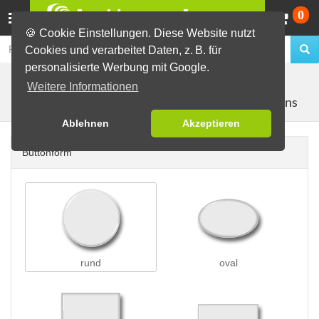
Wa
0
🍪 Cookie Einstellungen. Diese Website nutzt
Cookies und verarbeitet Daten, z. B. für
personalisierte Werbung mit Google.
Buttons erstellen
Buttons auf Karten
auf DIN Lang
Weitere Informationen
mit 2 Buttons
Karten
Ablehnen
Akzeptieren
Buttonform
rund
oval