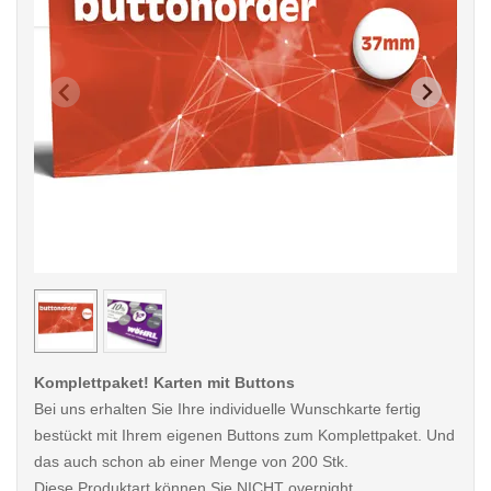
< /picture>
< /pi
Komplettpaket! Karten mit Buttons
Bei uns erhalten Sie Ihre individuelle Wunschkarte fertig
bestückt mit Ihrem eigenen Buttons zum Komplettpaket. Und
das auch schon ab einer Menge von 200 Stk.
Diese Produktart können Sie NICHT overnight