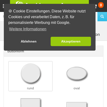
Wa
0
🍪 Cookie Einstellungen. Diese Website nutzt
Cookies und verarbeitet Daten, z. B. für
personalisierte Werbung mit Google.
Buttons erstellen
Buttons auf Karten
auf DIN Lang
Weitere Informationen
mit 1 Button
Karten
Ablehnen
Akzeptieren
Buttonform
rund
oval