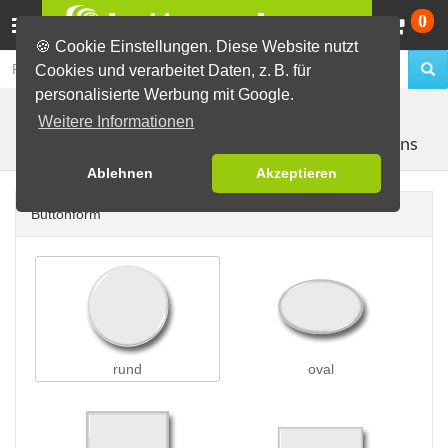
Wa
0
🍪 Cookie Einstellungen. Diese Website nutzt
Cookies und verarbeitet Daten, z. B. für
personalisierte Werbung mit Google.
Buttons erstellen
Buttons auf Karten
auf Postkarten
Weitere Informationen
mit 3 Buttons
(A6)
Ablehnen
Akzeptieren
Buttonform
rund
oval