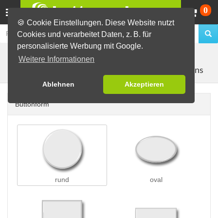
Wa
0
🍪 Cookie Einstellungen. Diese Website nutzt
Cookies und verarbeitet Daten, z. B. für
personalisierte Werbung mit Google.
Buttons erstellen
Buttons auf Karten
auf Postkarten
Weitere Informationen
mit 3 Buttons
(A6)
Ablehnen
Akzeptieren
Buttonform
rund
oval