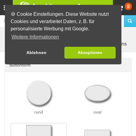
Wa
0
🍪 Cookie Einstellungen. Diese Website nutzt
Cookies und verarbeitet Daten, z. B. für
personalisierte Werbung mit Google.
Buttons erstellen
Buttons auf Karten
auf Postkarten
Weitere Informationen
mit 2 Buttons
(A6)
Ablehnen
Akzeptieren
Buttonform
rund
oval