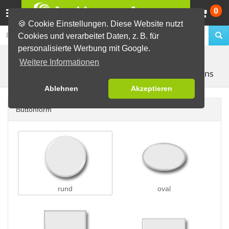
Wa
0
🍪 Cookie Einstellungen. Diese Website nutzt
Cookies und verarbeitet Daten, z. B. für
personalisierte Werbung mit Google.
Buttons erstellen
Buttons auf Karten
auf Postkarten
Weitere Informationen
mit 2 Buttons
(A6)
Ablehnen
Akzeptieren
Buttonform
rund
oval