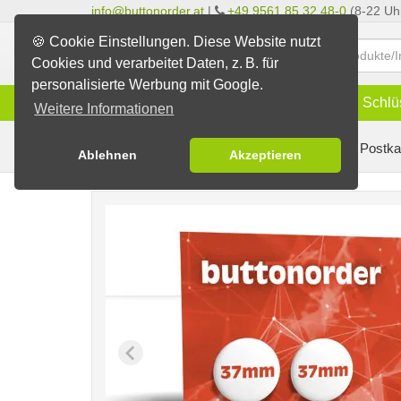
info@buttonorder.at
|
+49 9561 85 32 48-0
(8-22 Uh
🍪 Cookie Einstellungen. Diese Website nutzt
Cookies und verarbeitet Daten, z. B. für
personalisierte Werbung mit Google.
Infos
Buttons
Magnete
Schlü
Weitere Informationen
Buttons erstellen
Buttons auf Karten
auf Postka
Ablehnen
Akzeptieren