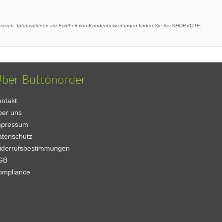
eren. Informationen zur Echtheit von Kundenbewertungen finden Sie bei SHOPVOTE.
ber Buttonorder
ntakt
ber uns
mpressum
atenschutz
iderrufsbestimmungen
GB
ompliance