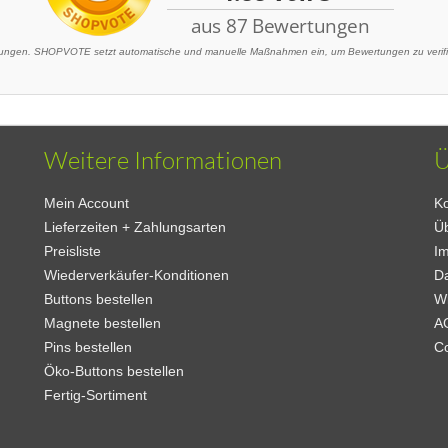
ngen. SHOPVOTE setzt automatische und manuelle Maßnahmen ein, um Bewertungen zu verifizi
Weitere Informationen
Ü
Mein Account
Ko
Lieferzeiten + Zahlungsarten
Ü
Preisliste
I
Wiederverkäufer-Konditionen
D
Buttons bestellen
W
Magnete bestellen
A
Pins bestellen
C
Öko-Buttons bestellen
Fertig-Sortiment