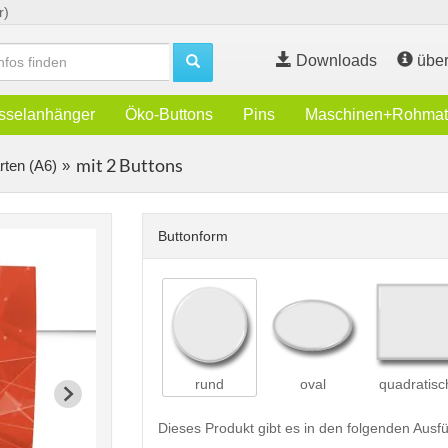
r)
Downloads
über
sselanhänger
Öko-Buttons
Pins
Maschinen+Rohmate
mit 2 Buttons
rten (A6)
Buttonform
rund
oval
quadratisc
Dieses Produkt gibt es in den folgenden Aus