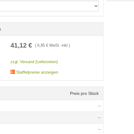
n
< /picture>
41,12
€
(
6,85
€ MwSt. inkl.)
zzgl. Versand (Lieferzeiten)
Staffelpreise anzeigen
Preis pro Stück
--
--
--