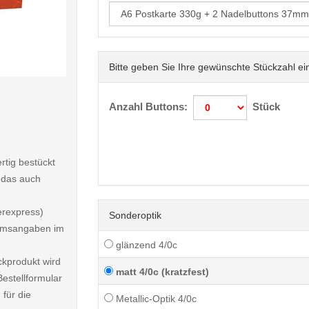
Bitte geben Sie Ihre gewünschte Stückzahl ei
< /picture>
Anzahl Buttons:
Stück
rtig bestückt
 das auch
erexpress)
Sonderoptik
atumsangaben im
glänzend 4/0c
ckprodukt wird
matt 4/0c (kratzfest)
estellformular
 für die
Metallic-Optik 4/0c