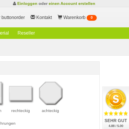
Einloggen
oder
einen Account erstellen
 buttonorder
Kontakt
Warenkorb
0
rial
Reseller
h
rechteckig
achteckig
SEHR GUT
führungen
4.88 / 5.00