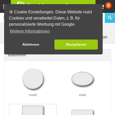
Wa
0
🍪 Cookie Einstellungen. Diese Website nutzt
Cookies und verarbeitet Daten, z. B. für
personalisierte Werbung mit Google.
Buttons erstellen
Buttons auf Karten
auf Postkarten
Weitere Informationen
mit 1 Button
(A6)
Ablehnen
Akzeptieren
Buttonform
rund
oval