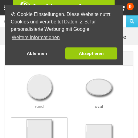
Wa
0
🍪 Cookie Einstellungen. Diese Website nutzt
Cookies und verarbeitet Daten, z. B. für
personalisierte Werbung mit Google.
Kleidungsmagnete
Buttons erstellen
Magnetbuttons
Weitere Informationen
Ablehnen
Akzeptieren
Buttonform
rund
oval