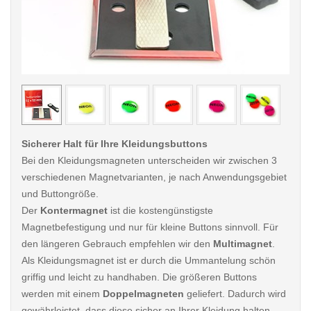
< /picture>
< /pi
Sicherer Halt für Ihre Kleidungsbuttons
Bei den Kleidungsmagneten unterscheiden wir zwischen 3
verschiedenen Magnetvarianten, je nach Anwendungsgebiet
und Buttongröße.
Der
Kontermagnet
ist die kostengünstigste
Magnetbefestigung und nur für kleine Buttons sinnvoll. Für
den längeren Gebrauch empfehlen wir den
Multimagnet
.
Als Kleidungsmagnet ist er durch die Ummantelung schön
griffig und leicht zu handhaben. Die größeren Buttons
werden mit einem
Doppelmagneten
geliefert. Dadurch wird
gewährleistet, dass diese sicher an Ihrer Kleidung halten,