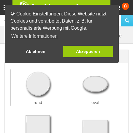
Wa
0
🍪 Cookie Einstellungen. Diese Website nutzt
Cookies und verarbeitet Daten, z. B. für
personalisierte Werbung mit Google.
Kleidungsmagnete
Buttons erstellen
Magnetbuttons
Weitere Informationen
Ablehnen
Akzeptieren
Buttonform
rund
oval