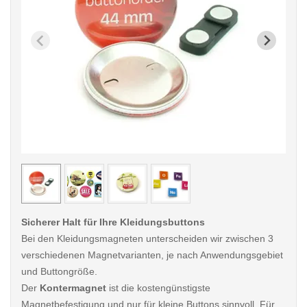
< /picture>
< /pi
Sicherer Halt für Ihre Kleidungsbuttons
Bei den Kleidungsmagneten unterscheiden wir zwischen 3
verschiedenen Magnetvarianten, je nach Anwendungsgebiet
und Buttongröße.
Der
Kontermagnet
ist die kostengünstigste
Magnetbefestigung und nur für kleine Buttons sinnvoll. Für