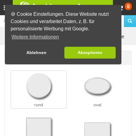
Wa
0
🍪 Cookie Einstellungen. Diese Website nutzt
Cookies und verarbeitet Daten, z. B. für
personalisierte Werbung mit Google.
Kleidungsmagnete
Buttons erstellen
Magnetbuttons
Weitere Informationen
Ablehnen
Akzeptieren
Buttonform
rund
oval