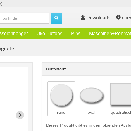
r)
Downloads
über
sselanhänger
Öko-Buttons
Pins
Maschinen+Rohmate
agnete
Buttonform
rund
oval
quadratisc
Dieses Produkt gibt es in den folgenden Aus