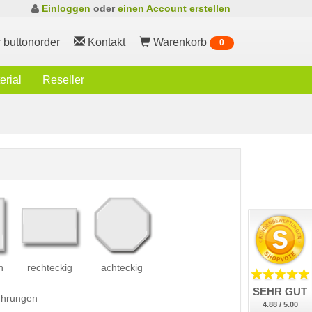
Einloggen
oder
einen Account erstellen
 buttonorder
Kontakt
Warenkorb
0
rial
Reseller
h
rechteckig
achteckig
SEHR GUT
führungen
4.88 / 5.00