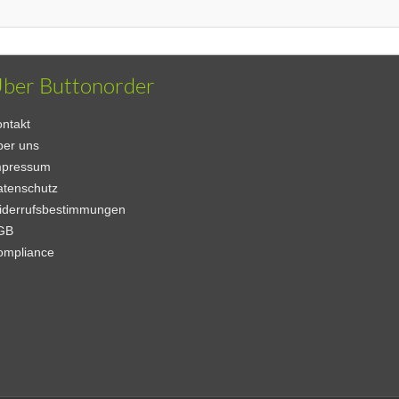
ber Buttonorder
ntakt
ber uns
mpressum
atenschutz
iderrufsbestimmungen
GB
ompliance