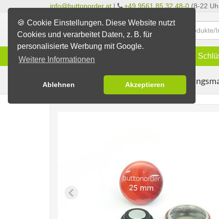
info@buttonorder.at
|
+49 9561 85 32 48-0
(8-22 Uh
🍪 Cookie Einstellungen. Diese Website nutzt
Cookies und verarbeitet Daten, z. B. für
personalisierte Werbung mit Google.
Infos
Buttons
Magnete
Schlü
Weitere Informationen
Kleidungsm
Buttons erstellen
Magnetbuttons
Ablehnen
Akzeptieren