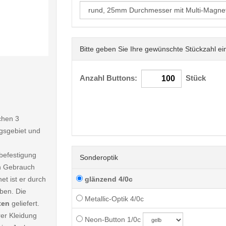
Bitte geben Sie Ihre gewünschte Stückzahl ei
< /picture>
Anzahl Buttons:
Stück
chen 3
gsgebiet und
befestigung
Sonderoptik
en Gebrauch
et ist er durch
glänzend 4/0c
ben. Die
Metallic-Optik 4/0c
ten
geliefert.
rer Kleidung
Neon-Button 1/0c