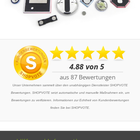
Unser Unternehmen sammelt über den unabhängigen Dienstleister SHOPVOTE
Bewertungen. SHOPVOTE setzt automatische und manuelle Maßnahmen ein, um
Bewertungen zu verifizieren. Informationen zur Echtheit von Kundenbewertungen
finden Sie bei SHOPVOTE.