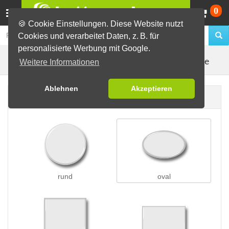
Wa
0
🍪 Cookie Einstellungen. Diese Website nutzt
Cookies und verarbeitet Daten, z. B. für
personalisierte Werbung mit Google.
Kleidungsmagnete
Buttons erstellen
Magnetbuttons
Weitere Informationen
Ablehnen
Akzeptieren
Buttonform
rund
oval