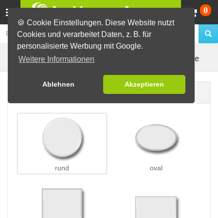
Wa
0
🍪 Cookie Einstellungen. Diese Website nutzt
Cookies und verarbeitet Daten, z. B. für
personalisierte Werbung mit Google.
Kleidungsmagnete
Buttons erstellen
Magnetbuttons
Weitere Informationen
Ablehnen
Akzeptieren
Buttonform
rund
oval