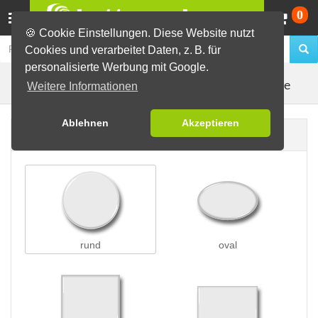
Wa
0
🍪 Cookie Einstellungen. Diese Website nutzt
Cookies und verarbeitet Daten, z. B. für
personalisierte Werbung mit Google.
Kleidungsmagnete
Buttons erstellen
Magnetbuttons
Weitere Informationen
Ablehnen
Akzeptieren
Buttonform
rund
oval