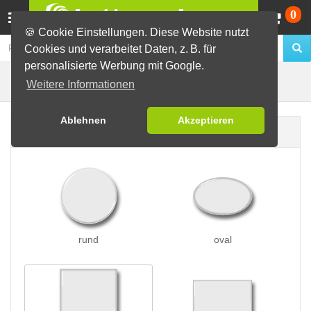
Wa
0
🍪 Cookie Einstellungen. Diese Website nutzt
Cookies und verarbeitet Daten, z. B. für
personalisierte Werbung mit Google.
Butterfly-Buttons
Buttons erstellen
Weitere Informationen
Ablehnen
Akzeptieren
Buttonform
rund
oval