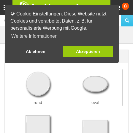
Wa
0
🍪 Cookie Einstellungen. Diese Website nutzt
Cookies und verarbeitet Daten, z. B. für
personalisierte Werbung mit Google.
Butterfly-Buttons
Buttons erstellen
Weitere Informationen
Ablehnen
Akzeptieren
Buttonform
rund
oval