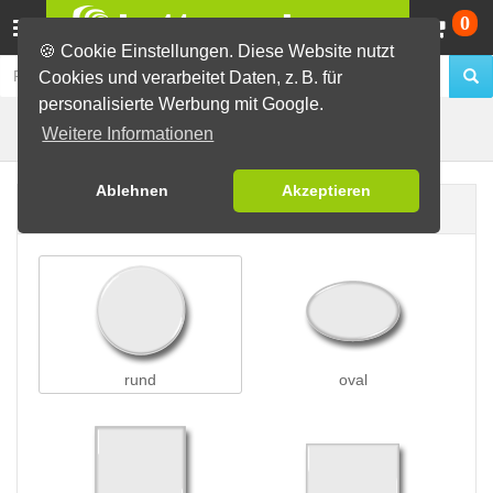
Wa
0
🍪 Cookie Einstellungen. Diese Website nutzt
Cookies und verarbeitet Daten, z. B. für
personalisierte Werbung mit Google.
Butterfly-Buttons
Buttons erstellen
Weitere Informationen
Ablehnen
Akzeptieren
Buttonform
rund
oval