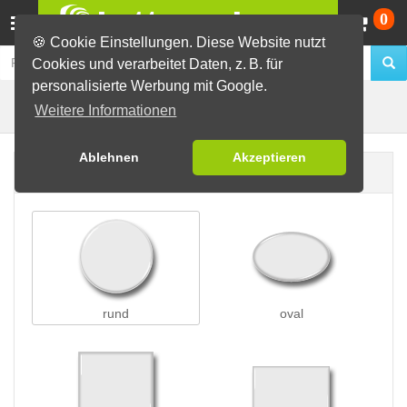
Wa
0
🍪 Cookie Einstellungen. Diese Website nutzt
Cookies und verarbeitet Daten, z. B. für
personalisierte Werbung mit Google.
Butterfly-Buttons
Buttons erstellen
Weitere Informationen
Ablehnen
Akzeptieren
Buttonform
rund
oval