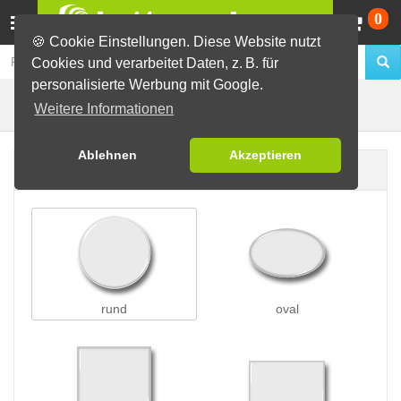
Wa
0
🍪 Cookie Einstellungen. Diese Website nutzt
Cookies und verarbeitet Daten, z. B. für
personalisierte Werbung mit Google.
Buttons mit Saugnapf
Buttons erstellen
Weitere Informationen
Ablehnen
Akzeptieren
Buttonform
rund
oval