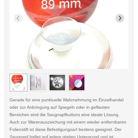
< /picture>
< /pi
Gerade für eine punktuelle Wahrnehmung im Einzelhandel
oder zur Anbringung auf Spiegeln oder in gefliesten
Bereichen sind die Saugnapfbuttons eine ideale Lösung.
Auch zur Warenauszeichung mit einem wieder entfernbaren
Folienstift ist diese Befestigungsart bestens geeignet. Der
Saugnapf haftet auf jedem glatten Untergrund und ist