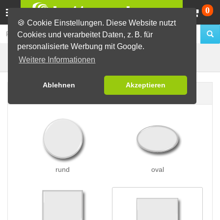
Wa
0
🍪 Cookie Einstellungen. Diese Website nutzt
Cookies und verarbeitet Daten, z. B. für
personalisierte Werbung mit Google.
Buttons mit Saugnapf
Buttons erstellen
Weitere Informationen
Ablehnen
Akzeptieren
Buttonform
rund
oval