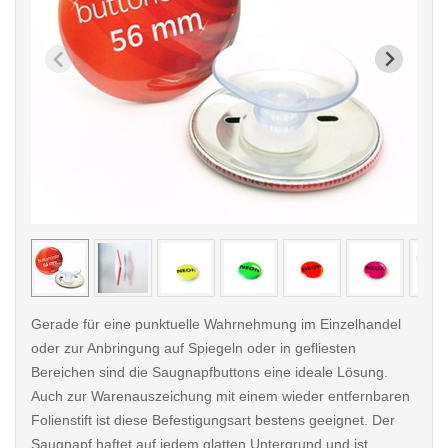
< /picture>
< /pi
Gerade für eine punktuelle Wahrnehmung im Einzelhandel
oder zur Anbringung auf Spiegeln oder in gefliesten
Bereichen sind die Saugnapfbuttons eine ideale Lösung.
Auch zur Warenauszeichung mit einem wieder entfernbaren
Folienstift ist diese Befestigungsart bestens geeignet. Der
Saugnapf haftet auf jedem glatten Untergrund und ist