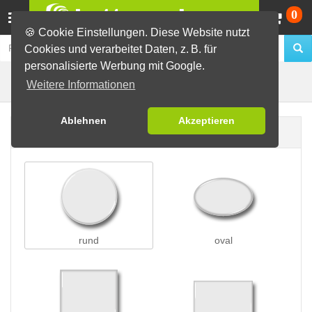
Wa
0
🍪 Cookie Einstellungen. Diese Website nutzt
Cookies und verarbeitet Daten, z. B. für
personalisierte Werbung mit Google.
Buttons mit Saugnapf
Buttons erstellen
Weitere Informationen
Ablehnen
Akzeptieren
Buttonform
rund
oval