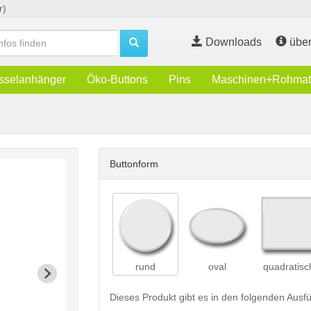
r)
Downloads
über
sselanhänger
Öko-Buttons
Pins
Maschinen+Rohmate
Buttonform
rund
oval
quadratisc
Dieses Produkt gibt es in den folgenden Aus