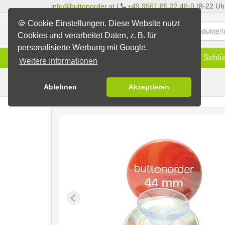
info@buttonorder.at
|
+49 9561 85 32 48-0
(8-22 Uh
🍪 Cookie Einstellungen. Diese Website nutzt
Cookies und verarbeitet Daten, z. B. für
personalisierte Werbung mit Google.
Infos
Buttons
Magnete
Schlü
Weitere Informationen
Buttons mit Saugnapf
Buttons erstellen
Ablehnen
Akzeptieren