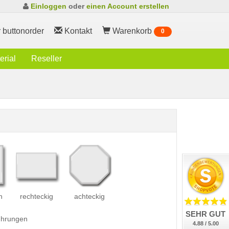
Einloggen
oder
einen Account erstellen
 buttonorder
Kontakt
Warenkorb
0
rial
Reseller
h
rechteckig
achteckig
SEHR GUT
führungen
4.88 / 5.00