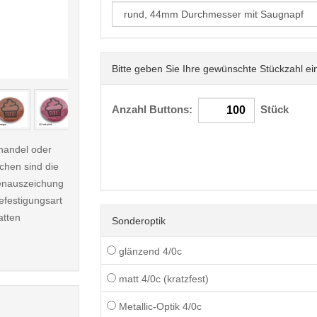
Bitte geben Sie Ihre gewünschte Stückzahl ei
< /picture>
Anzahl Buttons:
Stück
handel oder
ichen sind die
renauszeichung
Befestigungsart
atten
Sonderoptik
glänzend 4/0c
matt 4/0c (kratzfest)
Metallic-Optik 4/0c