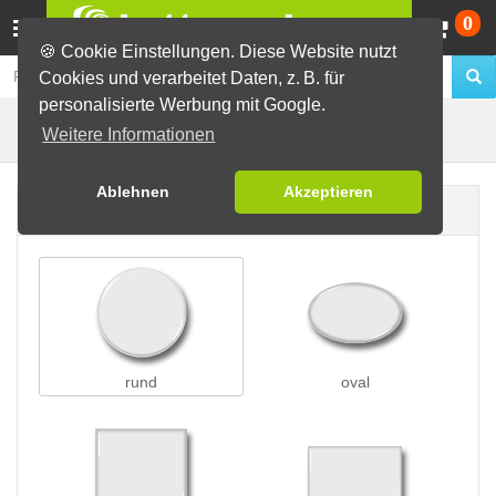
Wa
0
🍪 Cookie Einstellungen. Diese Website nutzt
Cookies und verarbeitet Daten, z. B. für
personalisierte Werbung mit Google.
Buttons mit Saugnapf
Buttons erstellen
Weitere Informationen
Ablehnen
Akzeptieren
Buttonform
rund
oval