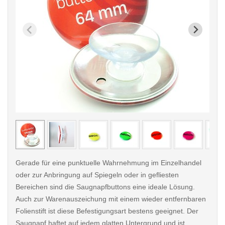
< /picture>
< /pi
Gerade für eine punktuelle Wahrnehmung im Einzelhandel
oder zur Anbringung auf Spiegeln oder in gefliesten
Bereichen sind die Saugnapfbuttons eine ideale Lösung.
Auch zur Warenauszeichung mit einem wieder entfernbaren
Folienstift ist diese Befestigungsart bestens geeignet. Der
Saugnapf haftet auf jedem glatten Untergrund und ist