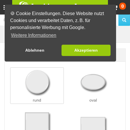
Wa
0
🍪 Cookie Einstellungen. Diese Website nutzt
Cookies und verarbeitet Daten, z. B. für
personalisierte Werbung mit Google.
Buttons mit Saugnapf
Buttons erstellen
Weitere Informationen
Ablehnen
Akzeptieren
Buttonform
rund
oval