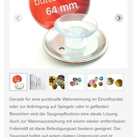
< /picture>
< /pi
Gerade für eine punktuelle Wahrnehmung im Einzelhandel
oder zur Anbringung auf Spiegeln oder in gefliesten
Bereichen sind die Saugnapfbuttons eine ideale Lösung.
Auch zur Warenauszeichung mit einem wieder entfernbaren
Folienstift ist diese Befestigungsart bestens geeignet. Der
Saugnapf haftet auf jedem glatten Untergrund und ist