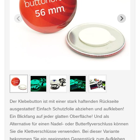
< /picture>
< /pi
Der Klebebutton ist mit einer stark haftenden Rückseite
ausgestattet! Einfach Schutzfolie abziehen und aufkleben!
Ein Blickfang auf jeder glatten Oberfläche! Und als
Alternative für einen Nadel- oder Butterflyverschluss können
Sie die Klettverschlüsse verwenden. Bei dieser Variante
bekommen Sie ein geeignetes Gegenstück zum Aufkleben.