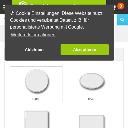
Wa
0
🍪 Cookie Einstellungen. Diese Website nutzt
Cookies und verarbeitet Daten, z. B. für
personalisierte Werbung mit Google.
Klett- u. Klebebuttons
Buttons erstellen
Weitere Informationen
Ablehnen
Akzeptieren
Buttonform
rund
oval